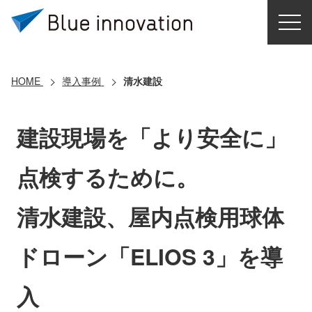
HOME
選ばれる理由
HOME
導入事例
清水建設
ソリューション
建設現場を「より安全に」
導入事例
点検するために。
コアテクノロジー
清水建設、屋内点検用球体
クラウドモビリティ研究所
ドローン「ELIOS 3」を導
お問い合わせ
入