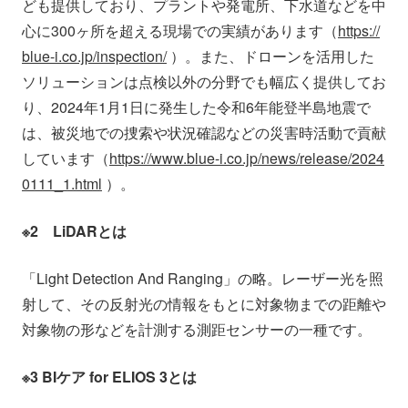
ども提供しており、プラントや発電所、下水道などを中
心に300ヶ所を超える現場での実績があります（
https://
blue-i.co.jp/inspection/
）。また、ドローンを活用した
ソリューションは点検以外の分野でも幅広く提供してお
り、2024年1月1日に発生した令和6年能登半島地震で
は、被災地での捜索や状況確認などの災害時活動で貢献
しています（
https://www.blue-i.co.jp/news/release/2024
0111_1.html
）。
※2 LiDARとは
「Light Detection And Ranging」の略。レーザー光を照
射して、その反射光の情報をもとに対象物までの距離や
対象物の形などを計測する測距センサーの一種です。
※3 BIケア for ELIOS 3とは