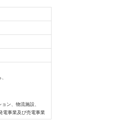
ら、
ション、物流施設、
発電事業及び売電事業