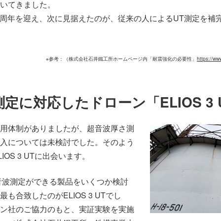
いてきました。
125周年を迎え、次に見据えたのが、従来の人によるUT測定を補
※参考：（株式会社石井鐵工所ホームページ内「耐震強化の必要性」
https://ww
定に対応したドローン「ELIOS 3 
用体制がありましたが、超音波厚さ測
入については未検討でした。そのよう
OS 3 UTに出会います。
音波測定ができる製品をいくつか検討
も合致したのがELIOS 3 UTでし
ン社のご協力のもと、実証実験を実施