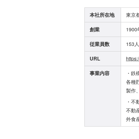
本社所在地
東京都
創業
190
従業員数
153
URL
https:
事業内容
・鉄
各種
製作
・不
不動
外食