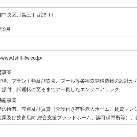
中央区月島三丁目26-11
0年3月
人
//www.ishii-iiw.co.jp/
構事業：
貯槽、プラント類及び鉄骨、プール等各種鉄鋼構造物の設計か
、据付、試運転に至るまでの一貫したエンジニアリング
動産事業：
産の所有、売買及び賃貸（介護付き有料老人ホーム、賃貸マン
産業及び飲食店向 総合支援プラットホーム、認可保育所等）、