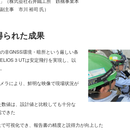
」（株式会社石井鐵工所 鉄構事業本
 副主事 市川 裕司 氏）
得られた成果
の非GNSS環境・暗所という厳しい条
LIOS 3 UTは安定飛行を実現し、以
。
カメラにより、鮮明な映像で現場状況が
得られた数値は、設計値と比較しても十分な
認できた
上で可視化でき、報告書の精度と説得力が向上した