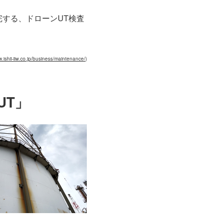
完する、ドローンUT検査
w.ishii-iiw.co.jp/business/maintenance/
)
UT」