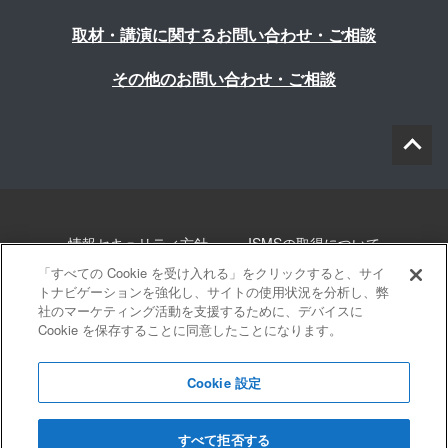
取材・講演に関するお問い合わせ・ご相談
その他のお問い合わせ・ご相談
情報セキュリティ方針
ISMSの取得について
「すべての Cookie を受け入れる」をクリックすると、サイ
個人情報について
勧誘方針
このサイトについて
トナビゲーションを強化し、サイトの使用状況を分析し、弊
社のマーケティング活動を支援するために、デバイスに
Cookie を保存することに同意したことになります。
サイトマップ
Cookie 設定
すべて拒否する