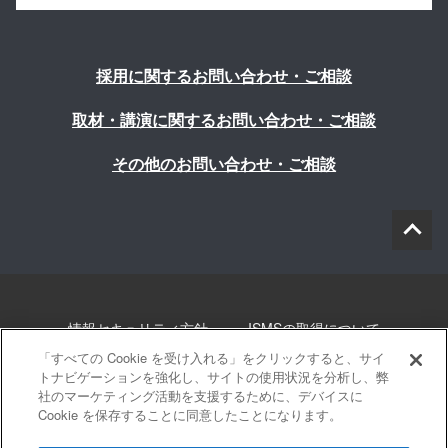
採用に関するお問い合わせ・ご相談
取材・講演に関するお問い合わせ・ご相談
その他のお問い合わせ・ご相談
情報セキュリティ方針
ISMSの取得について
「すべての Cookie を受け入れる」をクリックすると、サイ
個人情報について
勧誘方針
このサイトについて
トナビゲーションを強化し、サイトの使用状況を分析し、弊
社のマーケティング活動を支援するために、デバイスに
Cookie を保存することに同意したことになります。
サイトマップ