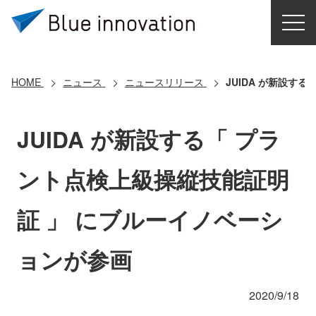
HOME
選ばれる理由
HOME
ニュース
ニュースリリース
JUIDA が新設す
ソリューション
JUIDA が新設する「 プラ
導入事例
ント点検上級操縦技能証明
コアテクノロジー
証 」 にブルーイノベーシ
クラウドモビリティ研究所
ョンが参画
お問い合わせ
2020/9/18