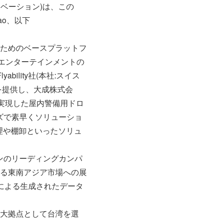
ノベーション)は、この
ao、以下
ためのベースプラットフ
安全、エンターテインメントの
lity社(本社:スイス
を提供し、大成株式会
を実現した屋内警備用ドロ
ズで素早くソリューショ
理や棚卸といったソリュ
ーンのリーディングカンパ
る東南アジア市場への展
グによる生成されたデータ
大拠点として台湾を選