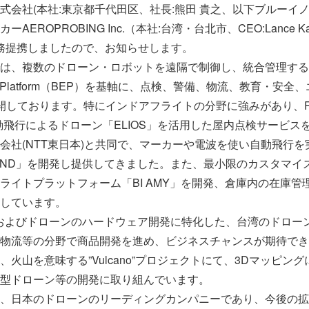
式会社(本社:東京都千代田区、社長:熊田 貴之、以下ブルーイ
EROPROBING Inc.（本社:台湾・台北市、CEO:Lance K
と業務提携しましたので、お知らせします。
は、複数のドローン・ロボットを遠隔で制御し、統合管理する
rth Platform（BEP）を基軸に、点検、警備、物流、教育・
しております。特にインドアフライトの分野に強みがあり、Flyabi
動飛行によるドローン「ELIOS」を活用した屋内点検サービス
会社(NTT東日本)と共同で、マーカーや電波を使い自動飛行
REND」を開発し提供してきました。また、最小限のカスタマイ
ライトプラットフォーム「BI AMY」を開発、倉庫内の在庫管
しています。
、AIおよびドローンのハードウェア開発に特化した、台湾のドロ
物流等の分野で商品開発を進め、ビジネスチャンスが期待でき
火山を意味する”Vulcano”プロジェクトにて、3Dマッピン
型ドローン等の開発に取り組んでいます。
、日本のドローンのリーディングカンパニーであり、今後の拡