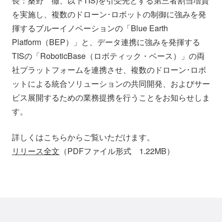
長：桑野 徹、以下TIS)を引受先とする第三者割当増資
会社情報
ニュース
を実施し、複数のドローン･ロボットの制御に強みを発
揮するブルーイノベーションの「Blue Earth
Platform（BEP）」と、データ連携に強みを発揮する
採用情報
資料ダウンロード
TISの「RoboticBase（ロボティック・ベース）」の両
社プラットフォームを連携させ、複数のドローン･ロボ
IR情報
English
ットによる統合ソリューションの共同開発、およびサー
ビス展開するための業務提携を行うことをお知らせしま
す。
詳しくはこちらからご覧いただけます。
リリース全文
（PDFファイル形式 1.22MB）