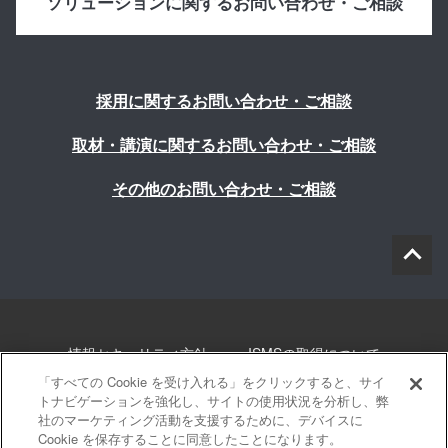
ソリューションに関するお問い合わせ・ご相談
採用に関するお問い合わせ・ご相談
取材・講演に関するお問い合わせ・ご相談
その他のお問い合わせ・ご相談
情報セキュリティ方針
ISMSの取得について
「すべての Cookie を受け入れる」をクリックすると、サイ
個人情報について
勧誘方針
このサイトについて
トナビゲーションを強化し、サイトの使用状況を分析し、弊
社のマーケティング活動を支援するために、デバイスに
Cookie を保存することに同意したことになります。
サイトマップ