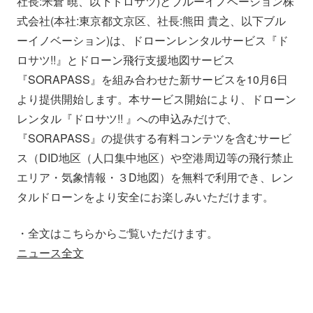
社長:米倉 暁、以下ドロサツ)とブルーイノベーション株
会社情報
ニュース
式会社(本社:東京都文京区、社長:熊田 貴之、以下ブル
ーイノベーション)は、ドローンレンタルサービス『ド
ロサツ!!』とドローン飛行支援地図サービス
採用情報
資料ダウンロード
『SORAPASS』を組み合わせた新サービスを10月6日
より提供開始します。本サービス開始により、ドローン
IR情報
English
レンタル『ドロサツ!! 』への申込みだけで、
『SORAPASS』の提供する有料コンテツを含むサービ
ス（DID地区（人口集中地区）や空港周辺等の飛行禁止
エリア・気象情報・３D地図）を無料で利用でき、レン
タルドローンをより安全にお楽しみいただけます。
・全文はこちらからご覧いただけます。
ニュース全文