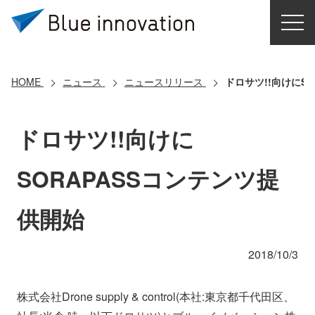
HOME
選ばれる理由
HOME
ニュース
ニュースリリース
ドロサツ!!向けにS
ソリューション
ドロサツ!!向けに
導入事例
SORAPASSコンテンツ提
コアテクノロジー
供開始
クラウドモビリティ研究所
2018/10/3
お問い合わせ
株式会社Drone supply & control(本社:東京都千代田区、