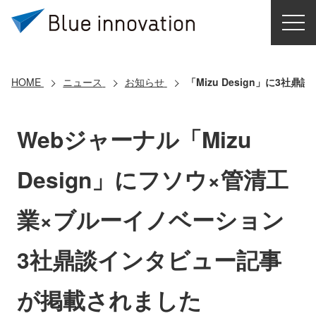
HOME
選ばれる理由
HOME
ニュース
お知らせ
「Mizu Design」に3
ソリューション
Webジャーナル「Mizu
導入事例
Design」にフソウ×管清工
コアテクノロジー
業×ブルーイノベーション
クラウドモビリティ研究所
3社鼎談インタビュー記事
お問い合わせ
が掲載されました