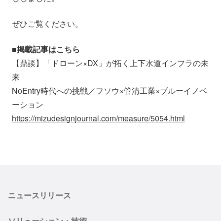
ぜひご覧ください。
■掲載記事はこちら
【鼎談】「ドローン×DX」が拓く上下水道インフラの未
来
NoEntry時代への挑戦／フソウ×管清工業×ブルーイノベ
ーション
https://mizudesignjournal.com/measure/5054.html
ニュースリリース
ソリューション・技術