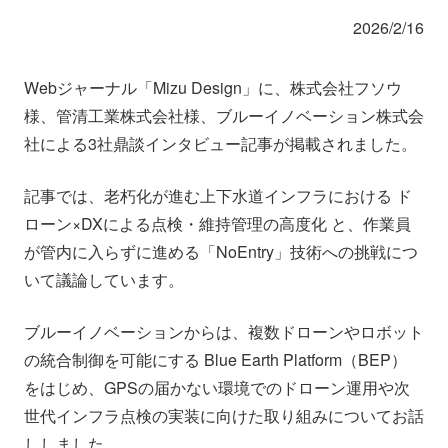
会社情報
ニュース
2026/2/16
採用情報
資料ダウンロード
Webジャーナル「Mizu Design」に、株式会社フソウ
様、管清工業株式会社様、ブルーイノベーション株式会
社による3社鼎談インタビュー記事が掲載されました。
IR情報
English
記事では、老朽化が進む上下水道インフラにおける ド
ローン×DXによる点検・維持管理の高度化 と、作業員
が管内に入らずに進める「NoEntry」技術への挑戦につ
いて議論しています。
ブルーイノベーションからは、複数ドローンやロボット
の統合制御を可能にする Blue Earth Platform（BEP）
をはじめ、GPSの届かない環境でのドローン運用や次
世代インフラ点検の実装に向けた取り組みについてお話
ししました。