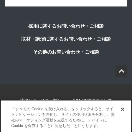
採用に関するお問い合わせ・ご相談
取材・講演に関するお問い合わせ・ご相談
その他のお問い合わせ・ご相談
情報セキュリティ方針
ISMSの取得について
「すべての Cookie を受け入れる」をクリックすると、サイ
個人情報について
勧誘方針
このサイトについて
トナビゲーションを強化し、サイトの使用状況を分析し、弊
社のマーケティング活動を支援するために、デバイスに
Cookie を保存することに同意したことになります。
サイトマップ