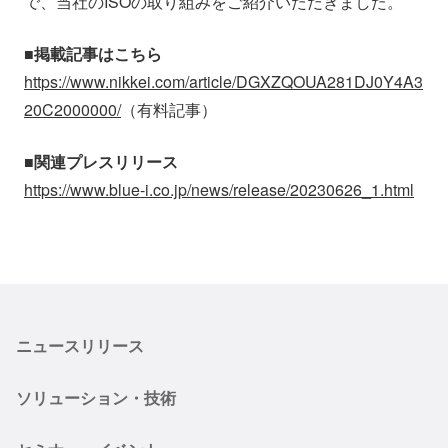
で、当社のISOの取り組みをご紹介いただきました。
会社情報
ニュース
■掲載記事はこちら
https://www.nikkei.com/article/DGXZQOUA281DJ0Y4A3
採用情報
資料ダウンロード
20C2000000/
（有料記事）
IR情報
English
■関連プレスリリース
https://www.blue-i.co.jp/news/release/20230626_1.html
ニュースリリース
ソリューション・技術