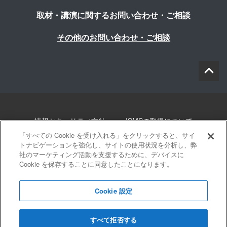
取材・講演に関するお問い合わせ・ご相談
その他のお問い合わせ・ご相談
情報セキュリティ方針
ISMSの取得について
「すべての Cookie を受け入れる」をクリックすると、サイ
個人情報について
勧誘方針
このサイトについて
トナビゲーションを強化し、サイトの使用状況を分析し、弊
社のマーケティング活動を支援するために、デバイスに
Cookie を保存することに同意したことになります。
サイトマップ
Cookie 設定
すべて拒否する