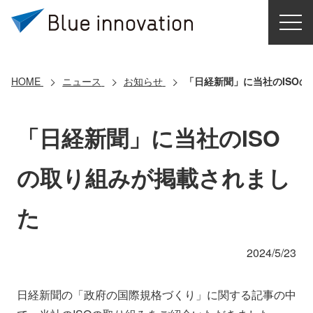
HOME
選ばれる理由
HOME
ニュース
お知らせ
「日経新聞」に当社のISO
ソリューション
「日経新聞」に当社のISO
導入事例
の取り組みが掲載されまし
コアテクノロジー
た
クラウドモビリティ研究所
2024/5/23
お問い合わせ
日経新聞の「政府の国際規格づくり」に関する記事の中