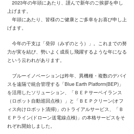
2023年の年頭にあたり、謹んで新年のご挨拶を申し
会社情報
ニュース
上げます。
年頭にあたり、皆様のご健康とご多幸をお喜び申し上
採用情報
資料ダウンロード
げます。
今年の干支は「癸卯（みずのとう）」。これまでの努
IR情報
English
力が実を結び、勢いよく成長し飛躍するような年になる
という云われがあります。
ブルーイノベーションは昨年、異機種・複数のデバイ
スを遠隔で統合管理する「Blue Earth Platform(BEP)」
を活用したソリューション、「ＢＥＰサーベイランス
（ロボット自動巡回点検）」と「ＢＥＰクリーン(オフ
ィス向けロボット清掃)」のトライアルサービス、「Ｂ
ＥＰライン(ドローン送電線点検)」の本格サービスをそ
れぞれ開始しました。