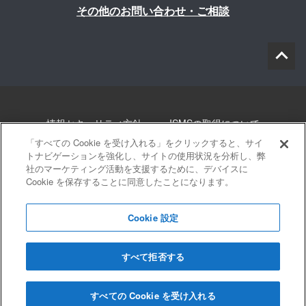
その他のお問い合わせ・ご相談
情報セキュリティ方針
ISMSの取得について
「すべての Cookie を受け入れる」をクリックすると、サイ
個人情報について
勧誘方針
このサイトについて
トナビゲーションを強化し、サイトの使用状況を分析し、弊
社のマーケティング活動を支援するために、デバイスに
Cookie を保存することに同意したことになります。
サイトマップ
Cookie 設定
すべて拒否する
© 2022 Blue innovation Co.,Ltd. All Rights Reserved
すべての Cookie を受け入れる