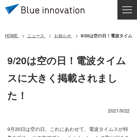
HOME
選ばれる理由
HOME
ニュース
お知らせ
9/20は空の日！電波タイム
ソリューション
9/20は空の日！電波タイム
導入事例
スに大きく掲載されまし
コアテクノロジー
た！
クラウドモビリティ研究所
2021/9/22
お問い合わせ
9月20日は空の日。これにあわせて、電波タイムスが特