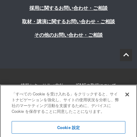
採用に関するお問い合わせ・ご相談
取材・講演に関するお問い合わせ・ご相談
その他のお問い合わせ・ご相談
情報セキュリティ方針
ISMSの取得について
「すべての Cookie を受け入れる」をクリックすると、サイ
個人情報について
勧誘方針
このサイトについて
トナビゲーションを強化し、サイトの使用状況を分析し、弊
社のマーケティング活動を支援するために、デバイスに
Cookie を保存することに同意したことになります。
サイトマップ
Cookie 設定