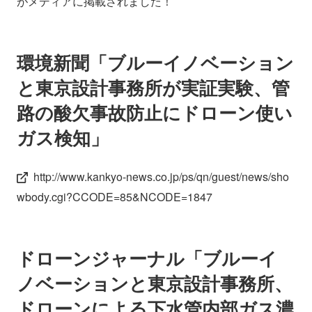
がメディアに掲載されました！
会社情報
ニュース
環境新聞「ブルーイノベーション
採用情報
資料ダウンロード
と東京設計事務所が実証実験、管
IR情報
English
路の酸欠事故防止にドローン使い
ガス検知」
http://www.kankyo-news.co.jp/ps/qn/guest/news/sho
wbody.cgi?CCODE=85&NCODE=1847
ドローンジャーナル「ブルーイ
ノベーションと東京設計事務所、
ドローンによる下水管内部ガス濃