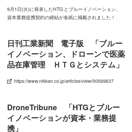
会社情報
ニュース
9月1日(火)に発表したHTG とブルーイノベーション、
資本業務提携契約の締結が各紙に掲載されました！
採用情報
資料ダウンロード
日刊工業新聞 電子版 「ブルー
IR情報
English
イノベーション、ドローンで医薬
品在庫管理 ＨＴＧとシステム」
https://www.nikkan.co.jp/articles/view/00569637
DroneTribune 「HTGとブルー
イノベーションが資本・業務提
携」