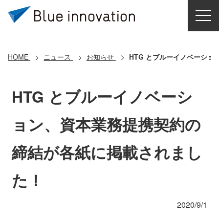
HOME
選ばれる理由
HOME
ニュース
お知らせ
HTG とブルーイノベーシ
ソリューション
HTG とブルーイノベーシ
導入事例
ョン、資本業務提携契約の
コアテクノロジー
締結が各紙に掲載されまし
クラウドモビリティ研究所
た！
お問い合わせ
2020/9/1