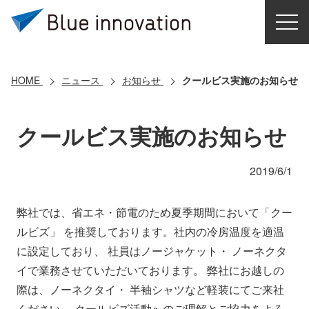
HOME
選ばれる理由
HOME
ニュース
お知らせ
クールビス実施のお知らせ
ソリューション
クールビス実施のお知らせ
導入事例
2019/6/1
コアテクノロジー
弊社では、省エネ・節電のため夏季期間において「クー
ルビズ」 を推奨しております。社内の冷房温度を適温
クラウドモビリティ研究所
に設定しており、 社員はノージャケット・ ノーネクタ
イで業務させていただいております。 弊社にお越しの
お問い合わせ
際は、ノーネクタイ・ 半袖シャツなど軽装にてご来社
ください。 クールビズ活動へのご理解とご協力をよろ