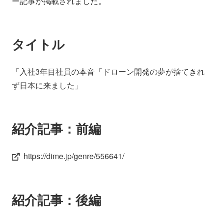
ー記事が掲載されました。
会社情報
ニュース
タイトル
採用情報
資料ダウンロード
「入社3年目社員の本音「ドローン開発の夢が捨てきれ
IR情報
English
ず日本に来ました」
紹介記事：前編
https://dime.jp/genre/556641/
紹介記事：後編