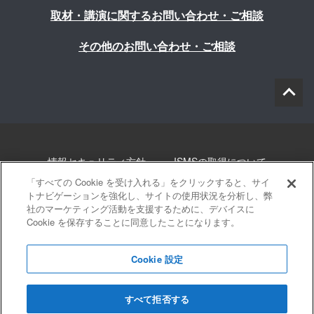
取材・講演に関するお問い合わせ・ご相談
その他のお問い合わせ・ご相談
情報セキュリティ方針
ISMSの取得について
「すべての Cookie を受け入れる」をクリックすると、サイ
個人情報について
勧誘方針
このサイトについて
トナビゲーションを強化し、サイトの使用状況を分析し、弊
社のマーケティング活動を支援するために、デバイスに
Cookie を保存することに同意したことになります。
サイトマップ
Cookie 設定
すべて拒否する