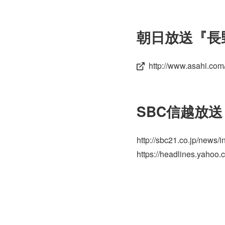
朝日放送『長
http://www.asahi.c
SBC信越放
http://sbc21.co.jp/new
https://headlines.yahoo