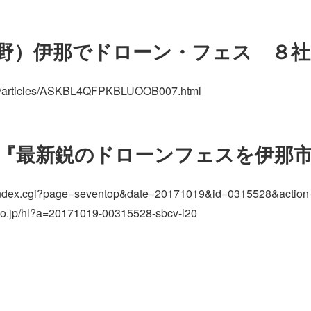
野）伊那でドローン・フェス ８社
om/articles/ASKBL4QFPKBLUOOB007.html
送『最新鋭のドローンフェスを伊那
s/index.cgi?page=seventop&date=20171019&id=0315528&action=
.co.jp/hl?a=20171019-00315528-sbcv-l20