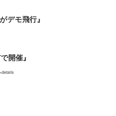
がデモ飛行』
市で開催』
details