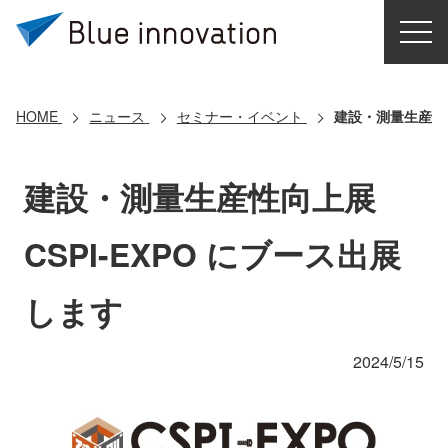
HOME
選ばれる理由
HOME
ニュース
セミナー・イベント
建設・測量生産性向
ソリューション
建設・測量生産性向上展
導入事例
CSPI-EXPO にブース出展
コアテクノロジー
します
クラウドモビリティ研究所
2024/5/15
お問い合わせ