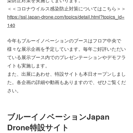
染防止対策を実施してまいります。
会社情報
ニュース
＜＜コロナウイルス感染防止対策についてはこちら＞＞
https://ssl.japan-drone.com/topics/detail.html?topics_id=
140
採用情報
資料ダウンロード
今年もブルーイノベーションのブースはフロア中央で
IR情報
English
様々な展示企画を予定しています。毎年ご好評いただい
ている展示ブース内でのプレゼンテーションやデモフラ
イトも実施します。
また、出展にあわせ、特設サイトも本日オープンしまし
た。各企画の詳細や動画もありますので、ぜひご覧くだ
さい。
ブルーイノベーションJapan
Drone特設サイト