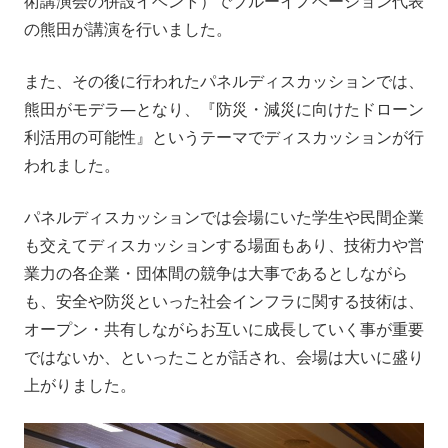
術講演会の併設イベント）でブルーイノベーション代表
会社情報
ニュース
の熊田が講演を行いました。
また、その後に行われたパネルディスカッションでは、
採用情報
資料ダウンロード
熊田がモデラ―となり、『防災・減災に向けたドローン
利活用の可能性』というテーマでディスカッションが行
IR情報
English
われました。
パネルディスカッションでは会場にいた学生や民間企業
も交えてディスカッションする場面もあり、技術力や営
業力の各企業・団体間の競争は大事であるとしながら
も、安全や防災といった社会インフラに関する技術は、
オープン・共有しながらお互いに成長していく事が重要
ではないか、といったことが話され、会場は大いに盛り
上がりました。