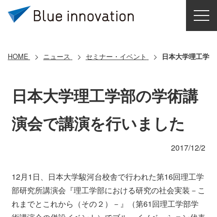
HOME
選ばれる理由
HOME
ニュース
セミナー・イベント
日本大学理工学部
ソリューション
日本大学理工学部の学術講
導入事例
演会で講演を行いました
コアテクノロジー
2017/12/2
クラウドモビリティ研究所
12月1日、日本大学駿河台校舎で行われた第16回理工学
部研究所講演会『理工学部における研究の社会実装－こ
お問い合わせ
れまでとこれから（その２）－』（第61回理工学部学