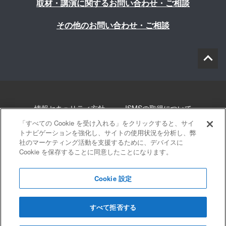
取材・講演に関するお問い合わせ・ご相談
その他のお問い合わせ・ご相談
情報セキュリティ方針
ISMSの取得について
「すべての Cookie を受け入れる」をクリックすると、サイ
個人情報について
勧誘方針
このサイトについて
トナビゲーションを強化し、サイトの使用状況を分析し、弊
社のマーケティング活動を支援するために、デバイスに
Cookie を保存することに同意したことになります。
サイトマップ
Cookie 設定
すべて拒否する
© 2022 Blue innovation Co.,Ltd. All Rights Reserved