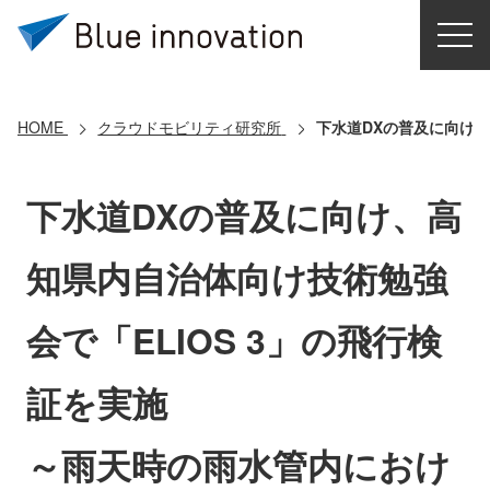
HOME
選ばれる理由
HOME
クラウドモビリティ研究所
下水道DXの普及に向け、
ソリューション
下水道DXの普及に向け、高
導入事例
知県内自治体向け技術勉強
コアテクノロジー
会で「ELIOS 3」の飛行検
クラウドモビリティ研究所
証を実施
お問い合わせ
～雨天時の雨水管内におけ