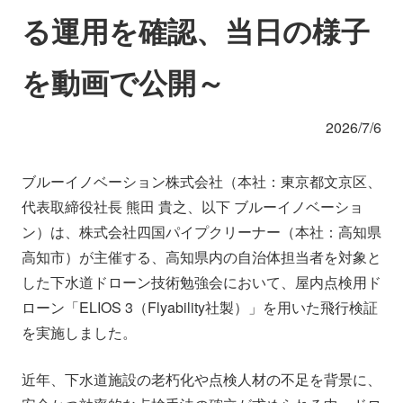
会社情報
ニュース
る運用を確認、当日の様子
を動画で公開～
採用情報
資料ダウンロード
2026/7/6
IR情報
English
ブルーイノベーション株式会社（本社：東京都文京区、
代表取締役社長 熊田 貴之、以下 ブルーイノベーショ
ン）は、株式会社四国パイプクリーナー（本社：高知県
高知市）が主催する、高知県内の自治体担当者を対象と
した下水道ドローン技術勉強会において、屋内点検用ド
ローン「ELIOS 3（Flyability社製）」を用いた飛行検証
を実施しました。
近年、下水道施設の老朽化や点検人材の不足を背景に、