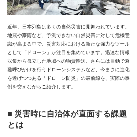
会社情報
ニュース
採用情報
資料ダウンロード
近年、日本列島は多くの自然災害に見舞われています。
地震や豪雨など、予測できない自然災害に対して危機意
識が高まる中で、災害対応における新たな強力なツール
IR情報
English
として「ドローン」が注目を集めています。迅速な情報
収集から孤立した地域への物資輸送、さらには自動で避
難呼びかけを行うドローンシステムなど、今まさに進化
を遂げつつある「ドローン防災」の最前線を、実際の事
例を交えながらご紹介します。
■ 災害時に自治体が直面する課題
とは