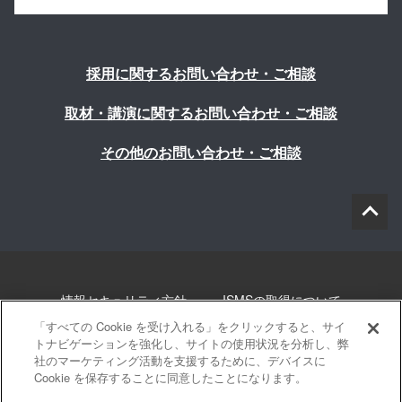
採用に関するお問い合わせ・ご相談
取材・講演に関するお問い合わせ・ご相談
その他のお問い合わせ・ご相談
情報セキュリティ方針
ISMSの取得について
「すべての Cookie を受け入れる」をクリックすると、サイ
個人情報について
勧誘方針
このサイトについて
トナビゲーションを強化し、サイトの使用状況を分析し、弊
社のマーケティング活動を支援するために、デバイスに
Cookie を保存することに同意したことになります。
サイトマップ