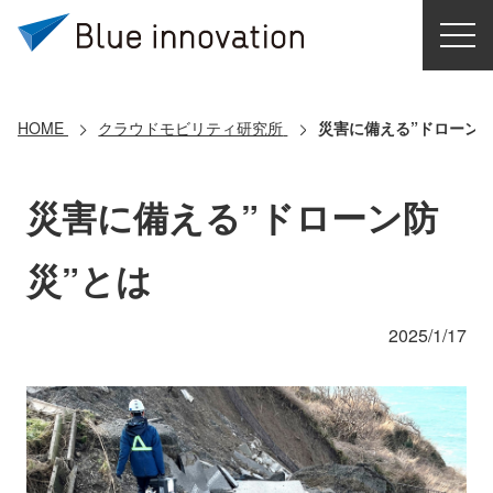
HOME
選ばれる理由
HOME
クラウドモビリティ研究所
災害に備える”ドローン防
ソリューション
災害に備える”ドローン防
導入事例
災”とは
コアテクノロジー
2025/1/17
クラウドモビリティ研究所
お問い合わせ