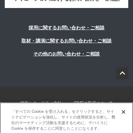
採用に関するお問い合わせ・ご相談
取材・講演に関するお問い合わせ・ご相談
その他のお問い合わせ・ご相談
情報セキュリティ方針
ISMSの取得について
「すべての Cookie を受け入れる」をクリックすると、サイ
個人情報について
勧誘方針
このサイトについて
トナビゲーションを強化し、サイトの使用状況を分析し、弊
社のマーケティング活動を支援するために、デバイスに
Cookie を保存することに同意したことになります。
サイトマップ