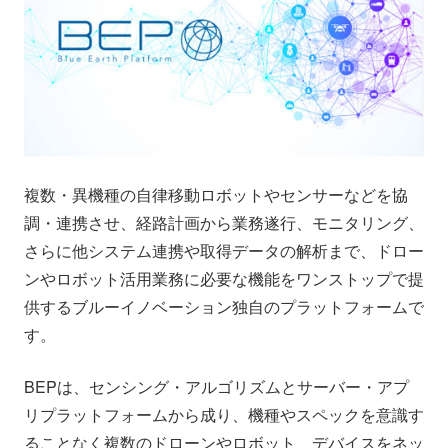
会社情報
ニュース
採用情報
資料ダウンロード
IR情報
English
複数・異機種の自律移動ロボットやセンサーなどを協
調・連携させ、経路計画から業務遂行、モニタリング、
さらに他システム連携や取得データの解析まで、ドロー
ンやロボット活用業務に必要な機能をワンストップで提
供するブルーイノベーション独自のプラットフォームで
す。
BEPは、センシング・アルゴリズムとサーバー・アプ
リプラットフォームから成り、機種やスペックを意識す
ることなく複数のドローンやロボット、デバイスをネッ