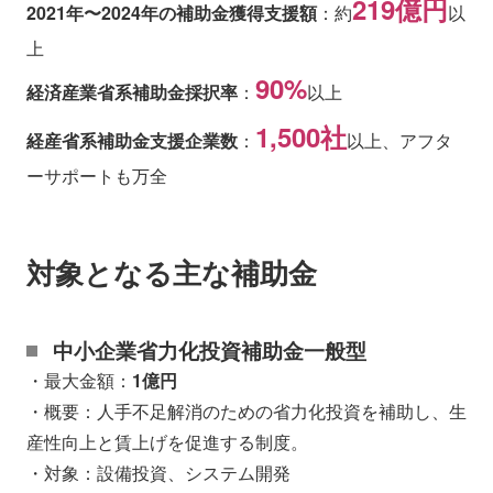
219億円
2021年〜2024年の補助金獲得支援額
：約
以
上
90%
経済産業省系補助金採択率
：
以上
1,500社
経産省系補助金支援企業数
：
以上、アフタ
ーサポートも万全
対象となる主な補助金
中小企業省力化投資補助金一般型
・最大金額：
1億円
・概要：人手不足解消のための省力化投資を補助し、生
産性向上と賃上げを促進する制度。
・対象：設備投資、システム開発